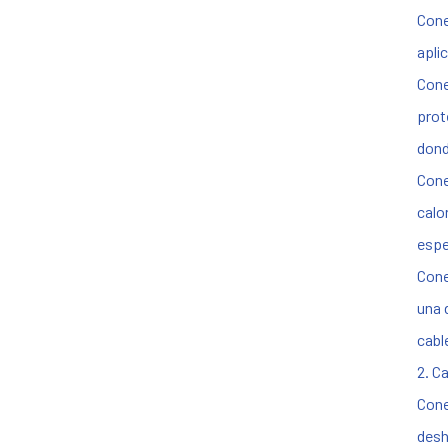
Cone
apli
Cone
prot
dond
Cone
calo
espe
Cone
una 
cabl
2. C
Cone
desh