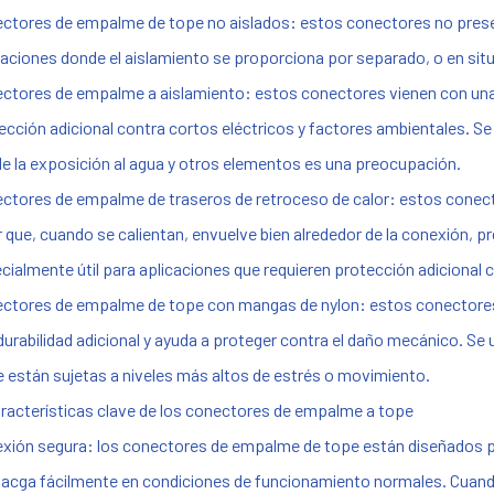
ctores de empalme de tope no aislados: estos conectores no present
caciones donde el aislamiento se proporciona por separado, o en sit
ctores de empalme a aislamiento: estos conectores vienen con una 
ección adicional contra cortos eléctricos y factores ambientales. S
e la exposición al agua y otros elementos es una preocupación.
ctores de empalme de traseros de retroceso de calor: estos conect
r que, cuando se calientan, envuelve bien alrededor de la conexión, 
cialmente útil para aplicaciones que requieren protección adicional c
ctores de empalme de tope con mangas de nylon: estos conectores
durabilidad adicional y ayuda a proteger contra el daño mecánico. 
e están sujetas a niveles más altos de estrés o movimiento.
aracterísticas clave de los conectores de empalme a tope
xión segura: los conectores de empalme de tope están diseñados p
acga fácilmente en condiciones de funcionamiento normales. Cuand