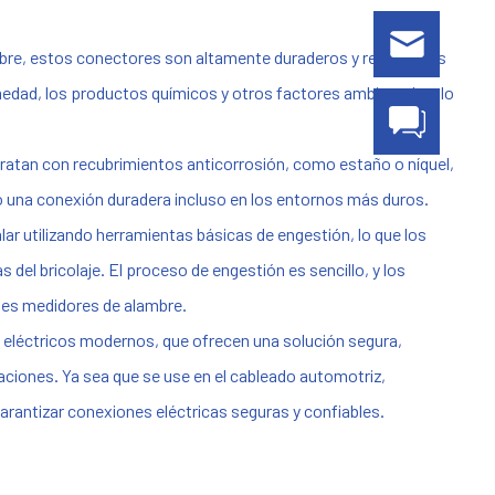
cobre, estos conectores son altamente duraderos y resistentes
medad, los productos químicos y otros factores ambientales, lo
atan con recubrimientos anticorrosión, como estaño o níquel,
do una conexión duradera incluso en los entornos más duros.
ar utilizando herramientas básicas de engestión, lo que los
del bricolaje. El proceso de engestión es sencillo, y los
tes medidores de alambre.
 eléctricos modernos, que ofrecen una solución segura,
caciones. Ya sea que se use en el cableado automotriz,
 garantizar conexiones eléctricas seguras y confiables.