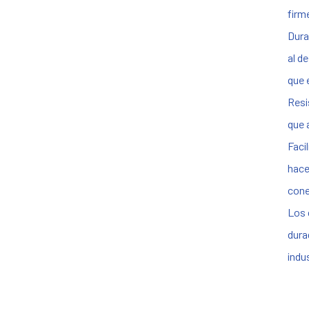
firm
Dura
al d
que e
Resi
que 
Faci
hace
cone
Los 
dura
indu