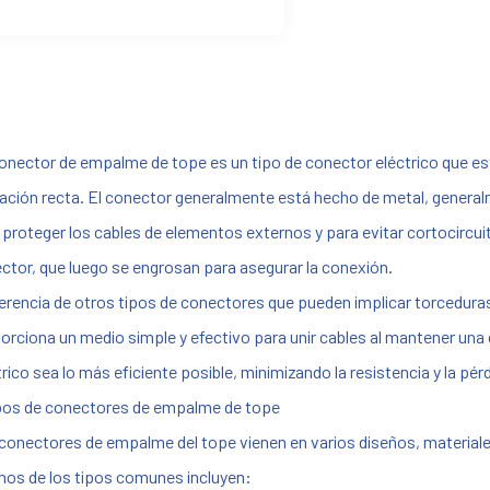
onector de empalme de tope es un tipo de conector eléctrico que es
eación recta. El conector generalmente está hecho de metal, generalm
 proteger los cables de elementos externos y para evitar cortocircui
ctor, que luego se engrosan para asegurar la conexión.
ferencia de otros tipos de conectores que pueden implicar torcedura
orciona un medio simple y efectivo para unir cables al mantener una c
trico sea lo más eficiente posible, minimizando la resistencia y la pér
ipos de conectores de empalme de tope
conectores de empalme del tope vienen en varios diseños, materiales
nos de los tipos comunes incluyen: