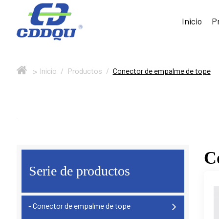
Inicio
P
>
Inicio
/
Productos
/
Conector de empalme de tope
C
Serie de productos
- Conector de empalme de tope