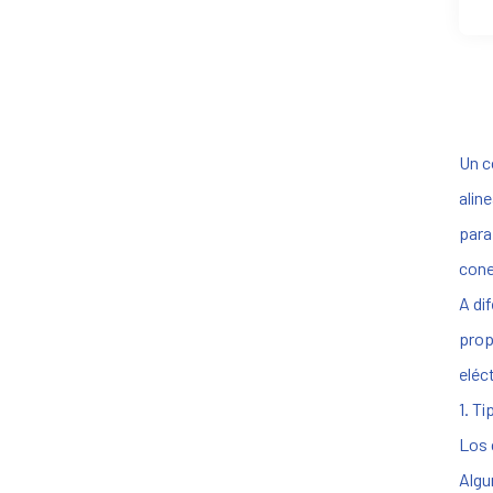
Un c
alin
para
cone
A di
prop
eléc
1. T
Los 
Algu