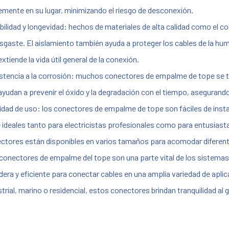
emente en su lugar, minimizando el riesgo de desconexión.
bilidad y longevidad: hechos de materiales de alta calidad como el 
esgaste. El aislamiento también ayuda a proteger los cables de la hu
xtiende la vida útil general de la conexión.
stencia a la corrosión: muchos conectores de empalme de tope se tr
ayudan a prevenir el óxido y la degradación con el tiempo, aseguran
lidad de uso: los conectores de empalme de tope son fáciles de instal
 ideales tanto para electricistas profesionales como para entusiastas 
ctores están disponibles en varios tamaños para acomodar diferen
conectores de empalme del tope son una parte vital de los sistemas
dera y eficiente para conectar cables en una amplia variedad de apli
strial, marino o residencial, estos conectores brindan tranquilidad al