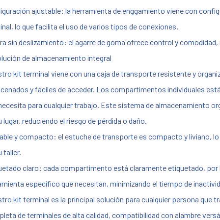
iguración ajustable: la herramienta de enggamiento viene con conf
nal, lo que facilita el uso de varios tipos de conexiones.
ra sin deslizamiento: el agarre de goma ofrece control y comodidad, i
olución de almacenamiento integral
tro kit terminal viene con una caja de transporte resistente y or
cenados y fáciles de acceder. Los compartimentos individuales están 
necesita para cualquier trabajo. Este sistema de almacenamiento o
u lugar, reduciendo el riesgo de pérdida o daño.
able y compacto: el estuche de transporte es compacto y liviano, lo q
 taller.
uetado claro: cada compartimento está claramente etiquetado, por l
amienta específico que necesitan, minimizando el tiempo de inactivi
tro kit terminal es la principal solución para cualquier persona que 
leta de terminales de alta calidad, compatibilidad con alambre versá