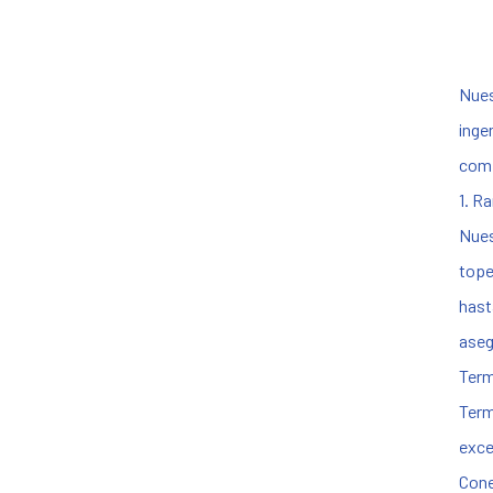
Nues
inge
comp
1. R
Nues
tope
hast
aseg
Term
Term
exce
Cone