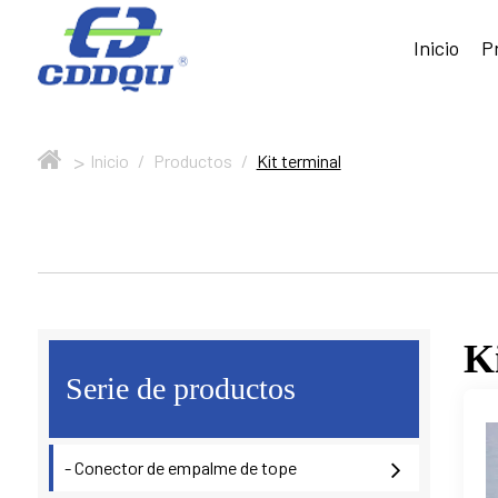
Inicio
P
>
Inicio
/
Productos
/
Kit terminal
K
Serie de productos
- Conector de empalme de tope