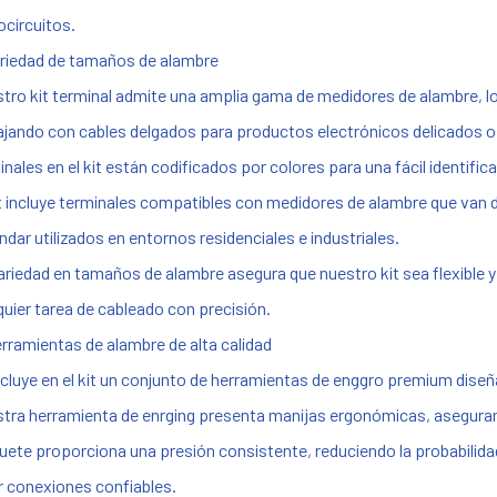
ocircuitos.
ariedad de tamaños de alambre
tro kit terminal admite una amplia gama de medidores de alambre, lo
ajando con cables delgados para productos electrónicos delicados o
inales en el kit están codificados por colores para una fácil identif
it incluye terminales compatibles con medidores de alambre que va
ndar utilizados en entornos residenciales e industriales.
ariedad en tamaños de alambre asegura que nuestro kit sea flexible y 
quier tarea de cableado con precisión.
erramientas de alambre de alta calidad
ncluye en el kit un conjunto de herramientas de enggro premium diseña
tra herramienta de enrging presenta manijas ergonómicas, asegura
quete proporciona una presión consistente, reduciendo la probabilida
r conexiones confiables.