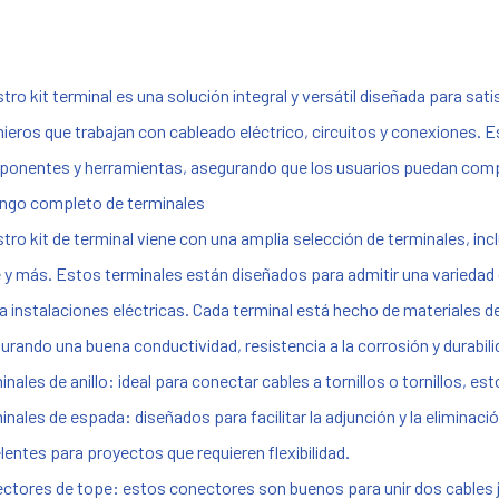
tro kit terminal es una solución integral y versátil diseñada para sat
nieros que trabajan con cableado eléctrico, circuitos y conexiones.
onentes y herramientas, asegurando que los usuarios puedan complet
ango completo de terminales
tro kit de terminal viene con una amplia selección de terminales, incl
 y más. Estos terminales están diseñados para admitir una variedad
a instalaciones eléctricas. Cada terminal está hecho de materiales 
urando una buena conductividad, resistencia a la corrosión y durabili
inales de anillo: ideal para conectar cables a tornillos o tornillos, 
inales de espada: diseñados para facilitar la adjunción y la eliminac
lentes para proyectos que requieren flexibilidad.
ctores de tope: estos conectores son buenos para unir dos cables j