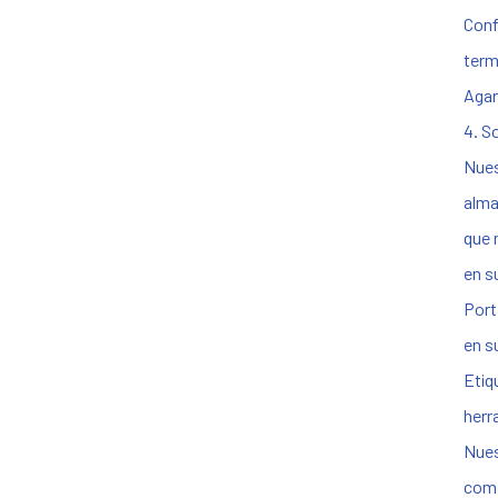
Conf
termi
Agar
4. S
Nues
alma
que 
en s
Port
en su
Etiq
herr
Nues
comp