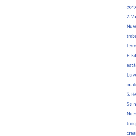
cort
2. V
Nues
trab
term
El k
está
La v
cual
3. H
Se i
Nues
trin
crea