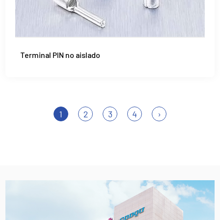
Terminal PIN no aislado
1
2
3
4
›