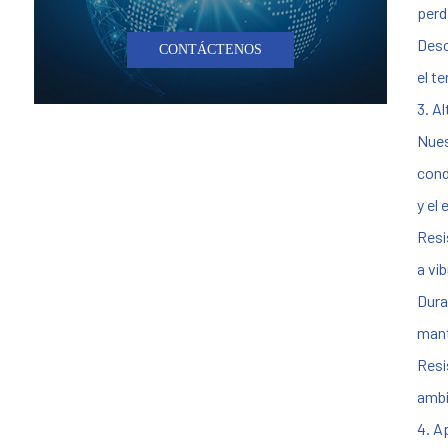
perd
Desc
CONTÁCTENOS
el t
3. A
Nues
cond
y el
Resi
a vi
Dura
mant
Resi
ambi
4. A