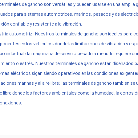
terminales de gancho son versátiles y pueden usarse en una amplia 
uados para sistemas automotrices, marinos, pesados y de electricidad
xión confiable y resistente a la vibración.
stria automotriz: Nuestros terminales de gancho son ideales para co
onentes en los vehículos, donde las limitaciones de vibración y e
po industrial: la maquinaria de servicio pesado a menudo requiere co
miento o estrés. Nuestros terminales de gancho están diseñados pa
emas eléctricos sigan siendo operativos en las condiciones exigente
caciones marinas y al aire libre: las terminales de gancho también s
ire libre donde los factores ambientales como la humedad, la corrosión
conexiones.