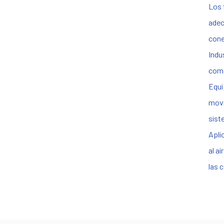
Los 
adec
cone
Indu
comp
Equi
movi
sist
Apli
al a
las 