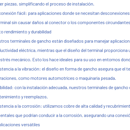
er piezas, simplificando el proceso de instalación.
onexión fácil: para aplicaciones donde se necesitan desconexiones co
erminal sin causar daños al conector o los componentes circundantes
lto rendimiento y durabilidad
tros terminales de gancho están diseñados para manejar aplicacione
uctividad eléctrica, mientras que el diseño del terminal proporciona 
 estrés mecánico. Esto los hace ideales para su uso en entornos donde 
stencia a la vibración: el diseño en forma de gancho asegura que el
braciones, como motores automotrices o maquinaria pesada.
bilidad: con la instalación adecuada, nuestros terminales de gancho of
enimiento y reemplazos.
stencia a la corrosión: utilizamos cobre de alta calidad y recubrimien
entales que podrían conducir a la corrosión, asegurando una conexió
plicaciones versátiles