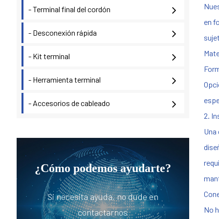
Nues
- Terminal final del cordón
en f
- Desconexión rápida
suje
Mate
- Kit terminal
Form
- Herramienta terminal
Opci
espe
- Accesorios de cableado
2. I
Una 
dise
requ
¿Cómo podemos ayudarte?
mant
Cone
Si necesita ayuda, no dude en
No h
contactarnos