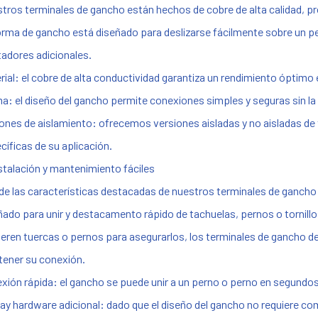
tros terminales de gancho están hechos de cobre de alta calidad, p
orma de gancho está diseñado para deslizarse fácilmente sobre un per
tadores adicionales.
rial: el cobre de alta conductividad garantiza un rendimiento óptimo 
a: el diseño del gancho permite conexiones simples y seguras sin la
ones de aislamiento: ofrecemos versiones aisladas y no aisladas de
cíficas de su aplicación.
nstalación y mantenimiento fáciles
de las características destacadas de nuestros terminales de gancho e
ñado para unir y destacamento rápido de tachuelas, pernos o tornillos.
ieren tuercas o pernos para asegurarlos, los terminales de gancho d
ener su conexión.
xión rápida: el gancho se puede unir a un perno o perno en segundos,
ay hardware adicional: dado que el diseño del gancho no requiere co