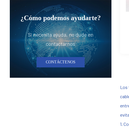
¿Cómo podemos ayudarte?
Si necesita ayuda, no dude en
contactarnos
CONTÁCTENOS
Los 
cabl
entr
evit
1. C