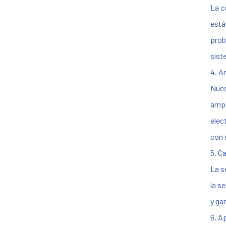
La c
está
prob
sist
4. A
Nues
ampl
elec
con 
5. C
La s
la s
y ga
6. A