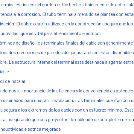
terminales finales del cordón están hechos típicamente de cobre, alu
stencia a la corrosión. El tubo terminal a menudo se plantea con esta
xidación. El cobre o latón utilizado en la construcción asegura que lo
uctividad, que es vital para el rendimiento eléctrico.
érminos de diseño, los terminales finales del cable son generalmente
lonados o versiones de paredes delgadas también están disponibles
bre. La estructura interna del terminal está destinada a agarrar est
iable.
cil de instalar
ndemos la importancia de la eficiencia y la conveniencia en aplicacion
n diseñados para una fácil instalación. Los terminales cuentan con 
a segura a los extremos de los cables con un esfuerzo mínimo. Este 
bra, asegurando que sus proyectos de cableado se completen de mane
onductividad eléctrica mejorada