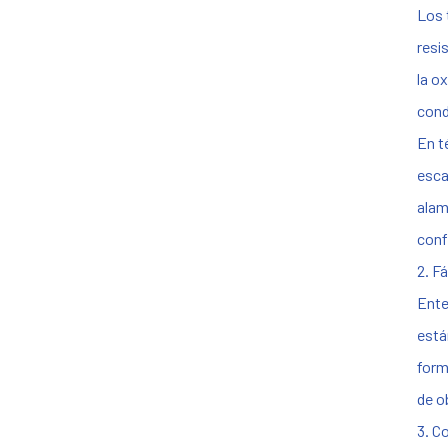
Los 
resi
la o
cond
En t
esca
alam
conf
2. Fá
Ente
está
form
de o
3. C