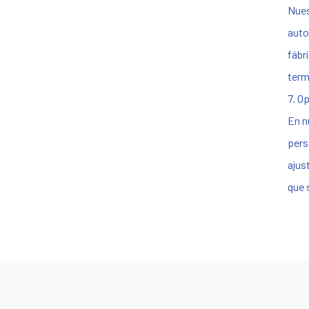
Nues
auto
fábr
term
7. O
En n
pers
ajus
que 